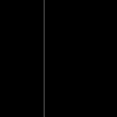
Arriva Arriva