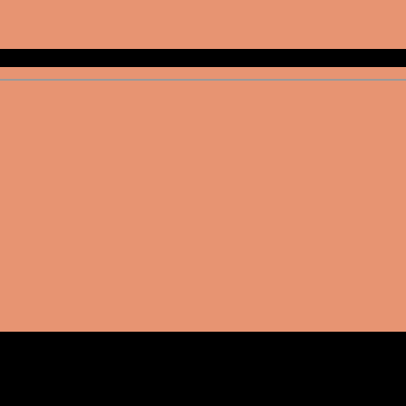
реальные деньги.