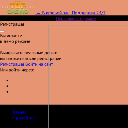
← В игровой зал
Поддержка 24/7
Вы играете в демо-режиме.
Переключите режим
и выигрывайте 
Регистрация
Вы играете
в демо режиме
Выигрывать реальные деньги
вы сможете после регистрации.
Регистрация
Войти на сайт
Или войти через:
Главная
Игровой зал
Jewels of the Sea