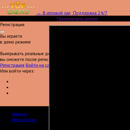
← В игровой зал
Поддержка 24/7
Вы играете в демо-режиме.
Переключите режим
и выигрывайте 
Регистрация
Вы играете
в демо режиме
Выигрывать реальные деньги
вы сможете после регистрации.
Регистрация
Войти на сайт
Или войти через:
Главная
Игровой зал
Marco Polo