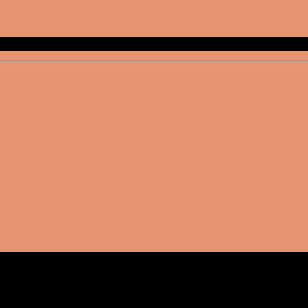
реальные деньги.