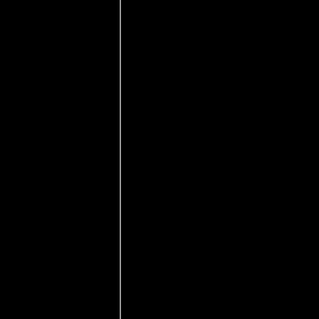
Plenty on Twenty