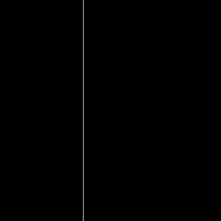
Sizzling 777