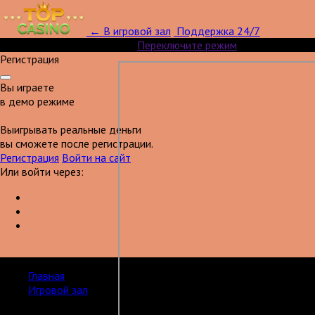
← В игровой зал
Поддержка 24/7
Вы играете в демо-режиме.
Переключите режим
и выигрывайте 
Регистрация
Вы играете
в демо режиме
Выигрывать реальные деньги
вы сможете после регистрации.
Регистрация
Войти на сайт
Или войти через:
Главная
Игровой зал
Sizzling 777