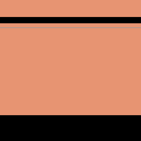
реальные деньги.