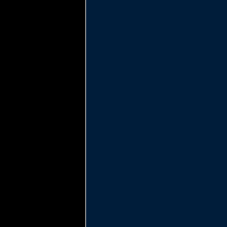
Wild Shark