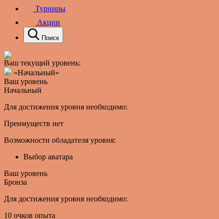
Турниры
Акции
Поиск
Ваш текущий уровень:
«Начальный»
Ваш уровень
Начальный
Для достижения уровня необходимо:
Преимуществ нет
Возможности обладателя уровня:
Выбор аватара
Ваш уровень
Бронза
Для достижения уровня необходимо:
10 очков опыта