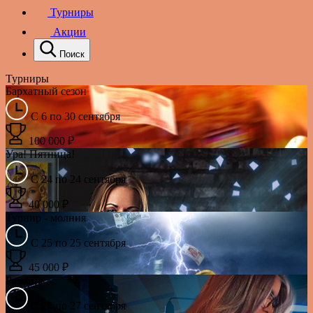
Турниры
Акции
Поиск
Турниры
Бархатный сезон
С 6 по 30 сентября
100 000 ₽
Ура! Пятница!
С 24 по 24 сентября
40 000 ₽
Турнир - молния
С 25 по 25 сентября
45 000 ₽
Разминка
С 27 по 27 сентября