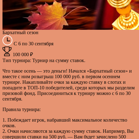
Бархатный сезон
С 6 по 30 сентября
100 000 ₽
Тип турнира: Турнир на сумму ставок.
Что такое осень — это деньги! Начался «Бархатный сезон» и
вместе с ним розыгрыш 100 000 руб. в первом осеннем
турнире. Накапливайте очки за каждую ставку в слотах и
попадите в ТОП-10 победителей, среди которых мы разделим
призовой фонд. Присоединиться к турниру можно с 6 по 30
сентября.
Правила турнира:
1. Побеждает игрок, набравший максимальное количество
очков.
2. Очки начисляются за каждую сумму ставок. Например, Вы
совершили ставки на 500 руб. — Вам будет зачислено 500