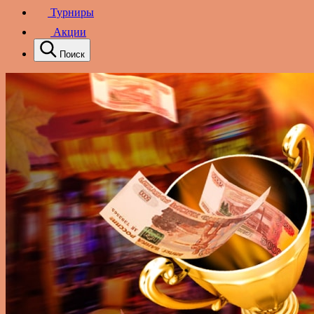
Турниры
Акции
Поиск