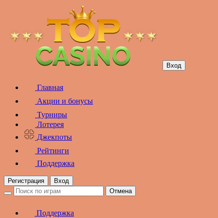
Вход
Главная
Акции и бонусы
Турниры
Лотерея
Джекпоты
Рейтинги
Поддержка
Регистрация
Вход
Отмена
Поддержка